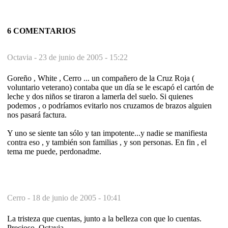
6 COMENTARIOS
Octavia -
23 de junio de 2005 - 15:22
Goreño , White , Cerro ... un compañero de la Cruz Roja (
voluntario veterano) contaba que un día se le escapó el cartón de
leche y dos niños se tiraron a lamerla del suelo. Si quienes
podemos , o podríamos evitarlo nos cruzamos de brazos alguien
nos pasará factura.
Y uno se siente tan sólo y tan impotente...y nadie se manifiesta
contra eso , y también son familias , y son personas. En fin , el
tema me puede, perdonadme.
Cerro -
18 de junio de 2005 - 10:41
La tristeza que cuentas, junto a la belleza con que lo cuentas.
Precioso, Octavia.